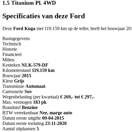
1.5 Titanium Pl. 4WD
Specificaties van deze Ford
Deze
Ford Kuga
met 119.159 km op de teller, heeft het bouwjaar 201
Basisgegevens
Technisch
Historie
Financieel
Milieu
Kenteken
NL
K-579-DF
Kilometerstand
119.159 km
Bouwjaar
2015
Kleur
Grijs
Transmissie
Automaat
Carrosserie
Suv
Wegenbelasting (per kwartaal)
€ 269,- tot € 297,-
Max. vermogen
183 pk
Brandstof
Benzine
BTW verrekenbaar
Nee, marge auto
Datum eerste uitgifte
09-04-2015
Datum eerste toelating
23-11-2020
Aantal zitplaatsen
5