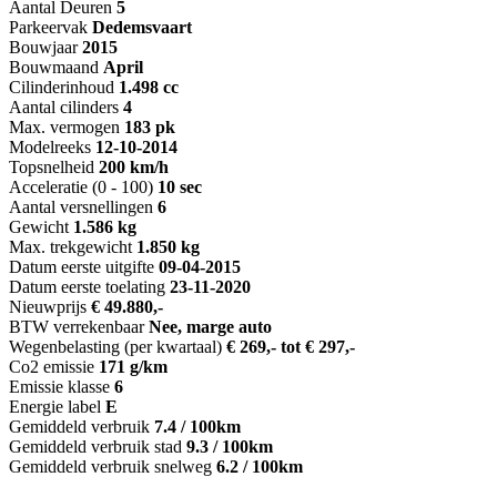
Aantal Deuren
5
Parkeervak
Dedemsvaart
Bouwjaar
2015
Bouwmaand
April
Cilinderinhoud
1.498 cc
Aantal cilinders
4
Max. vermogen
183 pk
Modelreeks
12-10-2014
Topsnelheid
200 km/h
Acceleratie (0 - 100)
10 sec
Aantal versnellingen
6
Gewicht
1.586 kg
Max. trekgewicht
1.850 kg
Datum eerste uitgifte
09-04-2015
Datum eerste toelating
23-11-2020
Nieuwprijs
€ 49.880,-
BTW verrekenbaar
Nee, marge auto
Wegenbelasting (per kwartaal)
€ 269,- tot € 297,-
Co2 emissie
171 g/km
Emissie klasse
6
Energie label
E
Gemiddeld verbruik
7.4 / 100km
Gemiddeld verbruik stad
9.3 / 100km
Gemiddeld verbruik snelweg
6.2 / 100km